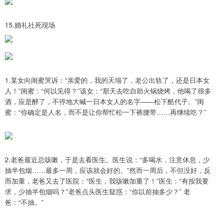
15.婚礼社死现场
1.某女向闺蜜哭诉：“亲爱的，我的天塌了，老公出轨了，还是日本女
人！”闺蜜：“何以见得？”该女：“那天去吃自助火锅烧烤，他喝了很多
酒，应是醉了，不停地大喊一日本女人的名字——松下酷代子。”闺
蜜：“你确定是人名，而不是让你帮忙松一下裤腰带……再继续吃？”
2.老爸最近总咳嗽，于是去看医生。医生说：“多喝水，注意休息，少
抽半包烟……最多一周，应该就会好的。”然而一周后，不但没好，反
而加重，老爸又去了医院：“医生，我咳嗽加重了！”医生：“有按我要
求，少抽半包烟吗？”老爸点头医生疑惑：“你以前抽多少？” 老
爸：“不抽。”