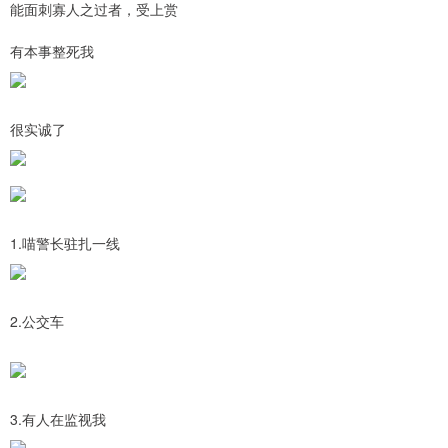
能面刺寡人之过者，受上赏
有本事整死我
很实诚了
1.喵警长驻扎一线
2.公交车
3.有人在监视我