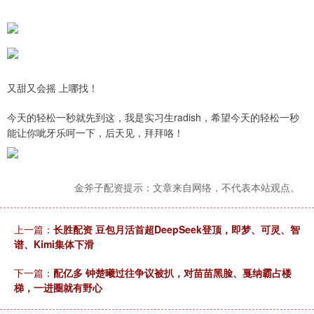
又甜又会摇 上哪找！
今天的轻松一秒就先到这，我是实习生radish，希望今天的轻松一秒
能让你呲牙乐呵一下，后天见，拜拜咯！
金斧子配资提示：文章来自网络，不代表本站观点。
上一篇：
长胜配资 豆包月活首超DeepSeek登顶，即梦、可灵、智
谱、Kimi集体下滑
下一篇：
配亿多 钟楚曦过往争议被扒，对苗苗黑脸、戛纳霸占楼
梯，一进圈就有野心