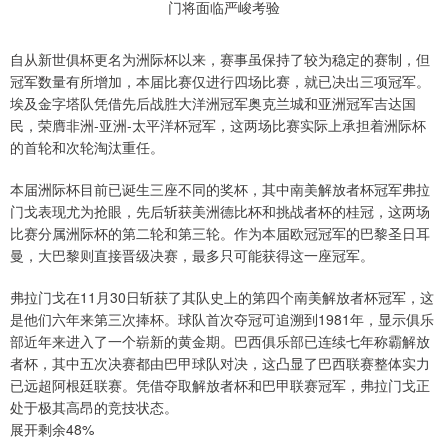
自从新世俱杯更名为洲际杯以来，赛事虽保持了较为稳定的赛制，但
冠军数量有所增加，本届比赛仅进行四场比赛，就已决出三项冠军。
埃及金字塔队凭借先后战胜大洋洲冠军奥克兰城和亚洲冠军吉达国
民，荣膺非洲-亚洲-太平洋杯冠军，这两场比赛实际上承担着洲际杯
的首轮和次轮淘汰重任。
本届洲际杯目前已诞生三座不同的奖杯，其中南美解放者杯冠军弗拉
门戈表现尤为抢眼，先后斩获美洲德比杯和挑战者杯的桂冠，这两场
比赛分属洲际杯的第二轮和第三轮。作为本届欧冠冠军的巴黎圣日耳
曼，大巴黎则直接晋级决赛，最多只可能获得这一座冠军。
弗拉门戈在11月30日斩获了其队史上的第四个南美解放者杯冠军，这
是他们六年来第三次捧杯。球队首次夺冠可追溯到1981年，显示俱乐
部近年来进入了一个崭新的黄金期。巴西俱乐部已连续七年称霸解放
者杯，其中五次决赛都由巴甲球队对决，这凸显了巴西联赛整体实力
已远超阿根廷联赛。凭借夺取解放者杯和巴甲联赛冠军，弗拉门戈正
处于极其高昂的竞技状态。
展开剩余48%