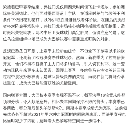
紧接着巴甲赛季结束，弗拉门戈仅用四天时间便飞赴卡塔尔，参加洲
际杯美洲德比。他们面对墨西哥蓝十字队，在适应时差与气候等不利
条件下依旧稳扎稳打，以2比1取胜挺进挑战者杯阶段。在随后的挑战
者杯对阵金字塔队中，弗拉门戈中场核心德阿拉斯凯塔表现抢眼，适
时做出关键助攻，两名中后卫头球破门奠定胜局。值得注意的是，这
位乌拉圭组织中场已成为大巴黎决赛中需要重点盯防的对象。
反观巴黎圣日耳曼，上赛季末段势如破竹，不但拿下了梦寐以求的欧
冠冠军，还刷新了欧冠决赛净胜球纪录。然而，新赛季为了控制薪资
开支，他们不得不替换了主力门将多纳鲁马，引入切瓦利耶。这一变
动为球队带来更多未知因素。回顾上赛季，多纳鲁马在淘汰英超三强
过程中屡次扑救神勇，是球队晋级决赛的关键。而现在新门将能否承
担重任，成为大巴黎能否获胜的关键疑问。
国内联赛方面，大巴黎本赛季表现不温不火，截至法甲16轮竟未能登
顶积分榜，令人颇感意外。相比去年同期保持不败的势头，本赛季已
吞两败，积分落后领头羊朗斯4分。朗斯本赛季成绩尤为亮眼，当前领
先优势甚至超过2021年里尔冲击冠军时的同阶段表现，而法甲赛程也
比当时减少了四轮，意味着大巴黎容错空间进一步缩小。