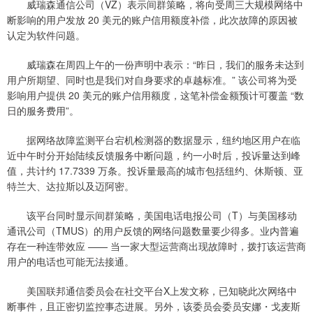
威瑞森通信公司（VZ）表示间群策略，将向受周三大规模网络中
断影响的用户发放 20 美元的账户信用额度补偿，此次故障的原因被
认定为软件问题。
威瑞森在周四上午的一份声明中表示：“昨日，我们的服务未达到
用户所期望、同时也是我们对自身要求的卓越标准。” 该公司将为受
影响用户提供 20 美元的账户信用额度，这笔补偿金额预计可覆盖 “数
日的服务费用”。
据网络故障监测平台宕机检测器的数据显示，纽约地区用户在临
近中午时分开始陆续反馈服务中断问题，约一小时后，投诉量达到峰
值，共计约 17.7339 万条。投诉量最高的城市包括纽约、休斯顿、亚
特兰大、达拉斯以及迈阿密。
该平台同时显示间群策略，美国电话电报公司（T）与美国移动
通讯公司（TMUS）的用户反馈的网络问题数量要少得多。业内普遍
存在一种连带效应 —— 当一家大型运营商出现故障时，拨打该运营商
用户的电话也可能无法接通。
美国联邦通信委员会在社交平台X上发文称，已知晓此次网络中
断事件，且正密切监控事态进展。另外，该委员会委员安娜・戈麦斯