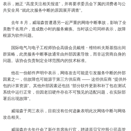
表示，她正 “高度关注相关报道”，并将要求委员会下属的消费者与公
共安全局 “就此次服务中断的原因展开调查”。
去年 8 月，威瑞森曾遭遇另一起严重的网络中断事故，影响了全
美数千名用户，造成数小时的服务瘫痪。当时该公司同样表示，故障
根源为软件问题。
国际电气与电子工程师协会高级会员戴维・维特科夫斯基指出间
群策略，此类服务中断事故通常由外部因素导致，而非运营商自身的
问题。该协会负责制定全球范围内的技术标准。
他在一份邮件声明中表示，网络攻击可能是引发服务中断的外部
因素之一，但故障也可能源于第三方供应商 —— 这些供应商 “提供外
包的计算资源”。其他外部因素还包括 “部分软件更新和补丁包在测试
系统中运行正常，但因老旧硬件存在不可预见的适配问题，在实际部
署后出现故障”。
威瑞森于周三表示，目前没有任何迹象表明此次网络中断与网络
攻击相关。
威瑞森在去年任命了新任首席执行官，聘请原贝宝控股公司高管