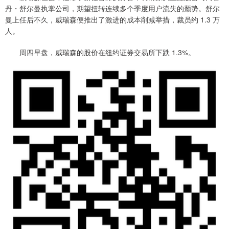
丹・舒尔曼执掌公司，期望扭转连续多个季度用户流失的颓势。舒尔
曼上任后不久，威瑞森便推出了激进的成本削减举措，裁员约 1.3 万
人。
周四早盘，威瑞森的股价在纽约证券交易所下跌 1.3%。