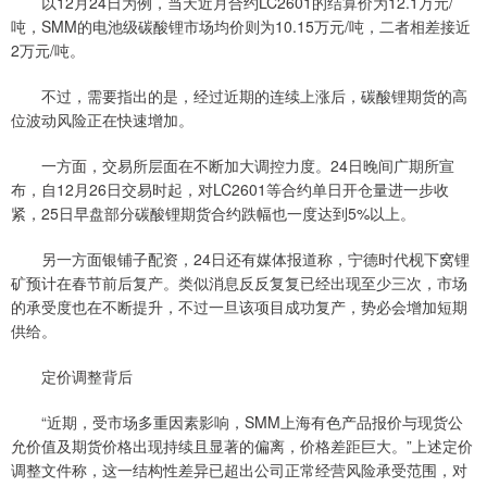
以12月24日为例，当天近月合约LC2601的结算价为12.1万元/
吨，SMM的电池级碳酸锂市场均价则为10.15万元/吨，二者相差接近
2万元/吨。
不过，需要指出的是，经过近期的连续上涨后，碳酸锂期货的高
位波动风险正在快速增加。
一方面，交易所层面在不断加大调控力度。24日晚间广期所宣
布，自12月26日交易时起，对LC2601等合约单日开仓量进一步收
紧，25日早盘部分碳酸锂期货合约跌幅也一度达到5%以上。
另一方面银铺子配资，24日还有媒体报道称，宁德时代枧下窝锂
矿预计在春节前后复产。类似消息反反复复已经出现至少三次，市场
的承受度也在不断提升，不过一旦该项目成功复产，势必会增加短期
供给。
定价调整背后
“近期，受市场多重因素影响，SMM上海有色产品报价与现货公
允价值及期货价格出现持续且显著的偏离，价格差距巨大。”上述定价
调整文件称，这一结构性差异已超出公司正常经营风险承受范围，对