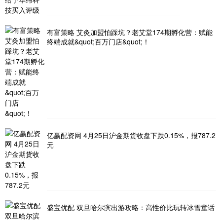
有富策略 艾灸加盟怕踩坑？老艾堂174期孵化营：赋能
终端成就&quot;百万门店&quot;！
亿赢配资网 4月25日沪金期货收盘下跌0.15%，报787.2
元
盛宝优配 双旦哈尔滨出游攻略：高性价比玩转冰雪童话