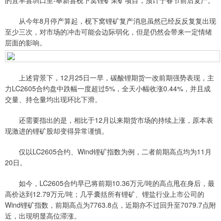
的宜丰县圳口里-奉新县枧下窝锂矿采矿项目，预计于春节前后复产。
从今年8月停产算起，枧下窝锂矿复产消息虽然已经反反复复出现
至少三次，对市场的冲击可能会边际弱化，但是仍然会带来一定情绪
层面的影响。
上述背景下，12月25日一早，碳酸锂期货一改前期强势表现，主
力LC2605合约盘中跌幅一度超过5%，全天小幅收涨0.44%，并且成
交量、持仓量均出现环比下滑。
还需要指出的是，相比于12月以来期货市场的持续上涨，原本表
现激进的锂矿股却变得异常谨慎。
仅以LC2605合约、Wind锂矿指数为例，二者前期高点均为11月
20日。
如今，LC2605合约早已将前期10.36万元/吨的高点甩在身后，最
高价达到12.79万元/吨；几乎囊括所有锂矿、锂盐行业上市公司的
Wind锂矿指数，前期高点为7763.8点，近期亦不过回升至7079.7点附
近，出现明显高位滞涨。