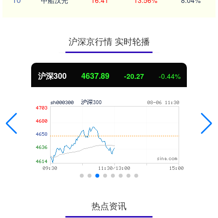
中船汉光
16.41
13.56%
8.04%
沪深京行情 实时轮播
北证50
1115.17
-4.29
-0.38%
热点资讯