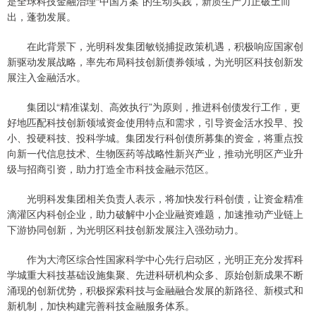
是全球科技金融治理“中国方案”的生动实践，新质生产力正破土而
出，蓬勃发展。
在此背景下，光明科发集团敏锐捕捉政策机遇，积极响应国家创
新驱动发展战略，率先布局科技创新债券领域，为光明区科技创新发
展注入金融活水。
集团以“精准谋划、高效执行”为原则，推进科创债发行工作，更
好地匹配科技创新领域资金使用特点和需求，引导资金活水投早、投
小、投硬科技、投科学城。集团发行科创债所募集的资金，将重点投
向新一代信息技术、生物医药等战略性新兴产业，推动光明区产业升
级与招商引资，助力打造全市科技金融示范区。
光明科发集团相关负责人表示，将加快发行科创债，让资金精准
滴灌区内科创企业，助力破解中小企业融资难题，加速推动产业链上
下游协同创新，为光明区科技创新发展注入强劲动力。
作为大湾区综合性国家科学中心先行启动区，光明正充分发挥科
学城重大科技基础设施集聚、先进科研机构众多、原始创新成果不断
涌现的创新优势，积极探索科技与金融融合发展的新路径、新模式和
新机制，加快构建完善科技金融服务体系。