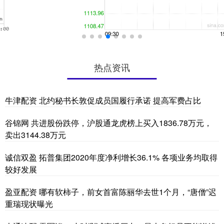
热点资讯
牛津配资 北约秘书长敦促成员国履行承诺 提高军费占比
谷锦网 共进股份跌停，沪股通龙虎榜上买入1836.78万元，
卖出3144.38万元
诚信双盈 拓普集团2020年度净利增长36.1% 各项业务均取得
较好发展
盈亚配资 哪有软柿子，前女首富陈丽华去世1个月，“唐僧”迟
重瑞现状曝光