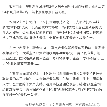
截至目前，光明科学城连续3年入选全国科技城百强榜，排名从第
24名跃升至第7名，集中度显示度日益彰显。
作为深圳市打造的三个科技金融示范区之一，光明依托科学城
的“硬核科技”优势，以高品质城市环境、高科技成长企业集聚各类优
质人才资源，金融业发展前景广阔，特别是科技金融领域潜力持续释
放，正成为深圳发展势头最猛、创新创业氛围最浓的板块之一。
在产业发展上，聚焦“3+3+1”重点产业集群发展体系构建，超高清
视频显示等三大重点产业集群规模突破4000亿元，百亿级企业、规上
工业企业、国家级高新技术企业、专精特新中小企业、专精特新“小巨
人”企业数量节节攀升……
在政策层面闻道资本，通过出台《深圳市光明区关于支持科技金
融发展的若干措施》，从金融行业集聚、供给、需求、生态、用房和
人才等全方面给予大力支持。召开科技金融座谈会，搭建“政企金”常
态化对接平台、深入探讨创新“科创贷”融资模式等，打通科技与金融
深度融合的“最后一公里”。
金斧子配资提示：文章来自网络，不代表本站观点。